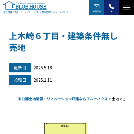
未公開土地・リノベーション戸建はブルーハウス
お問合せ
TEL
上木崎６丁目・建築条件無し
売地
更新日
2025.5.18
投稿日
2025.1.11
未公開土地情報・リノベーション戸建ならブルーハウス
>
土地
>
上木崎