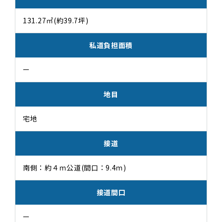
131.27㎡(約39.7坪)
私道負担面積
ー
地目
宅地
接道
南側：約４ｍ公道(間口：9.4ｍ)
接道間口
ー