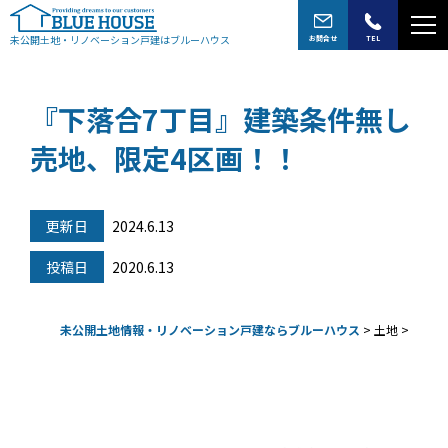
未公開土地・リノベーション戸建はブルーハウス
お問合せ
TEL
『下落合7丁目』建築条件無し
売地、限定4区画！！
更新日
2024.6.13
投稿日
2020.6.13
未公開土地情報・リノベーション戸建ならブルーハウス
>
土地
>
『下落