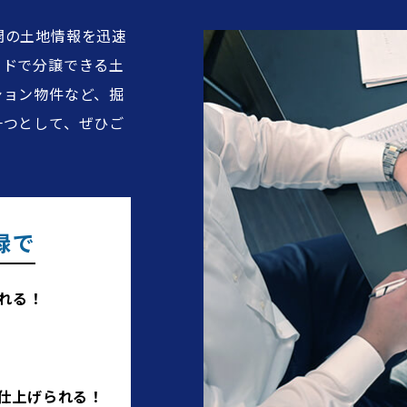
開の土地情報を迅速
イドで分譲できる土
ション物件など、掘
一つとして、ぜひご
％
録で
種住居地域
れる！
区(15ｍ)
仕上げられる！