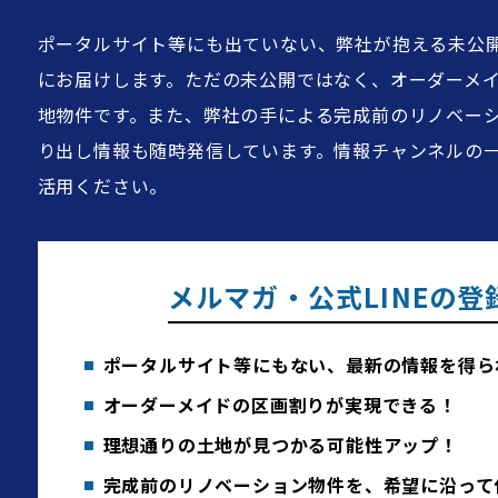
ポータルサイト等にも出ていない、弊社が抱える未公
法令・制限
にお届けします。ただの未公開ではなく、オーダーメ
地物件です。また、弊社の手による完成前のリノベー
り出し情報も随時発信しています。情報チャンネルの
建ぺい率
80％
活用ください。
容積率
200
メルマガ・公式LINEの登
用途地域
第2
ポータルサイト等にもない、最新の情報を得ら
オーダーメイドの区画割りが実現できる！
地域・地区
高度地
理想通りの土地が見つかる可能性アップ！
完成前のリノベーション物件を、希望に沿って