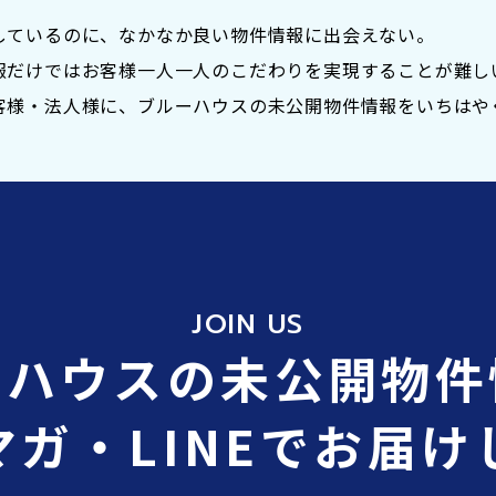
しているのに、なかなか良い物件情報に出会えない。
報だけではお客様一人一人のこだわりを実現することが難し
25㎡(約56.3坪)
客様・法人様に、ブルーハウスの未公開物件情報をいちはや
ｍ
JOIN US
ーハウスの
未公開物件
.51ｍ
ガ・LINEで
お届け