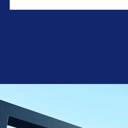
都市計画区域
市街
施設
ー
引渡し
相談
現況
更地
備考
◆本