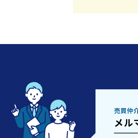
価格
土地概要
所在地
埼玉
売買仲
交通アクセス
ー
メル
土地権利
所有