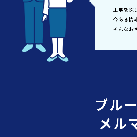
土地を探
今ある情
土地面積
186.
そんなお
私道負担面積
ー
地目
宅地
接道
約4
ブル
接道間口
約14
メルマ